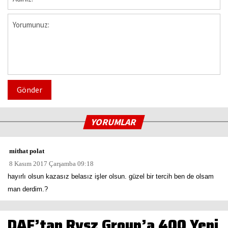
Gönder
YORUMLAR
mithat polat
8 Kasım 2017 Çarşamba 09:18
hayırlı olsun kazasız belasız işler olsun. güzel bir tercih ben de olsam
man derdim.?
DAF’tan Rvsz Group’a 400 Yeni