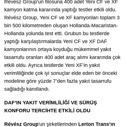
Révész Group’un filosuna 400 adet Yeni CF ve XF
kamyon katma kararında yaptığı testler etkili oldu.
Révész Group, Yeni CF ve XF kamyonları toplam 3
bin 500 kilometreden oluşan Hollanda-Macaristan-
Hollanda yolunda test etti. Grubun bu testlerde
yaptığı karşılaştırmalarda Yeni CF ve XF DAF
kamyonlarının ortaya koyduğu mükemmel yakıt
tasarrufu oranları 400 adet araç alımı kararında çok
etkili oldu. Ayrıca testlerde Yeni XF’in yakıt
verimliliğinde çok iyi sonuçlar elde eden bir önceki
modeline göre yüzde 7’den fazla yakıt tasarrufu
sağladığı kanıtlandı.
DAF’IN YAKIT VERİMLİLİĞİ VE SÜRÜŞ
KONFORU TERCİHTE ETKİLİ OLDU
Révész Group
'un şirketlerinden
Lerton Trans’ın