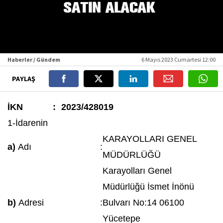
Haberler / Gündem
6 Mayıs 2023 Cumartesi 12:00
PAYLAŞ
İKN
:
2023/428019
1-İdarenin
KARAYOLLARI GENEL
a)
Adı
:
MÜDÜRLÜĞÜ
Karayolları Genel
Müdürlüğü İsmet İnönü
b)
Adresi
:
Bulvarı No:14 06100
Yücetepe