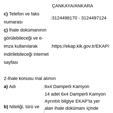
ÇANKAYA/ANKARA
c)
Telefon ve faks
:
3124498170 - 3124497124
numarası
ç)
İhale dokümanının
görülebileceği ve e-
imza kullanılarak
:
https://ekap.kik.gov.tr/EKAP/
indirilebileceği internet
sayfası
2-İhale konusu mal alımın
a)
Adı
:
6x4 Damperli Kamyon
14 adet 6x4 Damperli Kamyon
Ayrıntılı bilgiye EKAP’ta yer
b)
Niteliği, türü ve
alan ihale dokümanı içinde
: