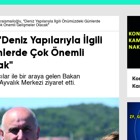
raismailoğlu, "Deniz Yapılarıyla İlgili Önümüzdeki Günlerde
k Önemli Gelişmeler Olacak"
Deniz Yapılarıyla İlgili
lerde Çok Önemli
ak"
çılar ile bir araya gelen Bakan
Ko
yvalık Merkezi ziyaret etti.
Ka
Na