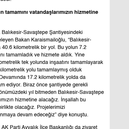
un tamamını vatandaşlarımızın hizmetine
 Balıkesir-Savaştepe Şantiyesindeki
eleyen Bakan Karaismailoğlu, “Balıkesir-
0.6 kilometrelik bir yol. Bu yolun 7.2
ını tamamladık ve hizmete aldık. Yine
lometrelik tek yolunda inşaatını tamamlayarak
ilometrelik yolu tamamlaymış olduk
Devamında 17.2 kilometrelik yolda da
vam ediyor. Biraz önce şantiyede gerekli
ah önümüzdeki yıl bitmeden Balıkesir-Savaştepe
mızın hizmetine alacağız. İnşallah bu
irlikte olacağız. Projelerimizi
unmaya devam edeceğiz” diye konuştu.
AK Parti Ayvalık İlçe Başkanlığı da ziyaret