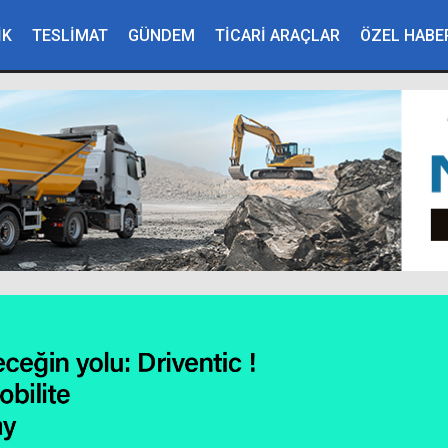
İK
TESLİMAT
GÜNDEM
TİCARİ ARAÇLAR
ÖZEL HABE