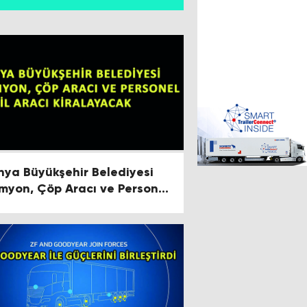
nya Büyükşehir Belediyesi
myon, Çöp Aracı ve Personel
kil Aracı Kiralayacak