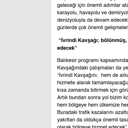
geleceği için önemli adımlar a
karayolu, havayolu ve demiryol
denizyoluyla da devam edecektir
günlerde çok önemli gelişmeler 
“İvrindi Kavşağı; bölünmüş, 
edecek”
Balıkesir programı kapsamında, 
Kavşağındaki çalışmaları da y
“İvrindi Kavşağını, hem de ark
hizmete alarak tamamlayacağız.
kısa zamanda bitirmek için görü
Artık bundan sonra yol bizim k
hem bölgeye hem ülkemize hem 
Buradaki trafik kazalarını azal
yakıttan da oldukça önemli tasa
olarak bölgeye hizmet edecek” 