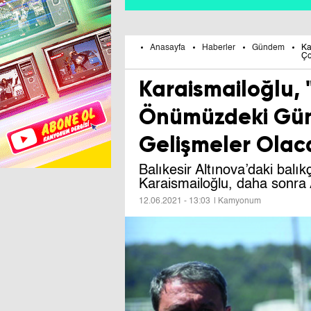
Anasayfa
Haberler
Gündem
Ka
Ço
Karaismailoğlu, "
Önümüzdeki Gün
Gelişmeler Olac
Balıkesir Altınova’daki balık
Karaismailoğlu, daha sonra A
12.06.2021 - 13:03
| Kamyonum