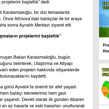
rojelerini başlattık” dedi.
l Karaismailoğlu, bir dizi temaslarda
. Önce Altınova’daki balıkçılar ile bir araya
ha sonra Ayvalık Merkezi ziyaret etti.
şmaların projelerini başlattık”
Fr
Ko
Ge
 konuşan Bakan Karaismailoğlu, bugün
duğunu belirterek; Ulaştırma ve Altyapı
evam eden projeleri hakkında istişarelerde
 bulunacaklarını kaydetti.
 günü Ayvalık’ta önemli bir afet yaşadı.
 hem balıkçı teknelerimiz hem gezi
ar yaşandı. Devlet olarak ilk günden itibaren
 an az hasarla ve eski hasarları unutturarak