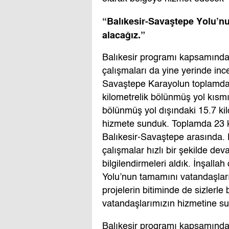
“Balıkesir-Savaştepe Yolu’n
alacağız.”
Balıkesir programı kapsamında
çalışmaları da yine yerinde inc
Savaştepe Karayolun toplamda 4
kilometrelik bölünmüş yol kısm
bölünmüş yol dışındaki 15.7 ki
hizmete sunduk. Toplamda 23 k
Balıkesir-Savaştepe arasında. 
çalışmalar hızlı bir şekilde de
bilgilendirmeleri aldık. İnşall
Yolu’nun tamamını vatandaşları
projelerin bitiminde de sizlerle b
vatandaşlarımızın hizmetine s
Balıkesir programı kapsamında 