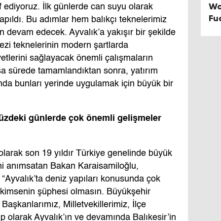
Wo
 ediyoruz. İlk günlerde can suyu olarak
Fu
apıldı. Bu adımlar hem balıkçı teknelerimiz
Dü
n devam edecek. Ayvalık’a yakışır bir şekilde
ezi teknelerinin modern şartlarda
yetlerini sağlayacak önemli çalışmaların
 kısa sürede tamamlandıktan sonra, yatırım
da bunları yerinde uygulamak için büyük bir
ümüzdeki günlerde çok önemli gelişmeler
olarak son 19 yıldır Türkiye genelinde büyük
rini anımsatan Bakan Karaisamiloğlu,
“Ayvalık’ta deniz yapıları konusunda çok
 kimsenin şüphesi olmasın. Büyükşehir
aşkanlarımız, Milletvekillerimiz, İlçe
kip olarak Ayvalık’ın ve devamında Balıkesir’in