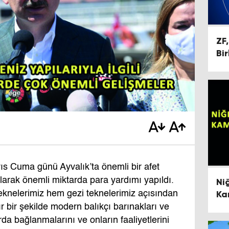
ZF
Bir
s Cuma günü Ayvalık’ta önemli bir afet
larak önemli miktarda para yardımı yapıldı.
Ni
Ka
teknelerimiz hem gezi teknelerimiz açısından
Ki
 bir şekilde modern balıkçı barınakları ve
da bağlanmalarını ve onların faaliyetlerini