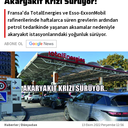
Akaryakıt Krizi Sürüyor!
Fransa'da TotalEnergies ve Esso-ExxonMobil
rafinerilerinde haftalarca süren grevlerin ardından
petrol tedarikinde yaşanan aksamalar nedeniyle
akaryakıt istasyonlarındaki yoğunluk sürüyor.
ABONE OL
Haberler / Dünyadan
13 Ekim 2022 Perşembe 12:56