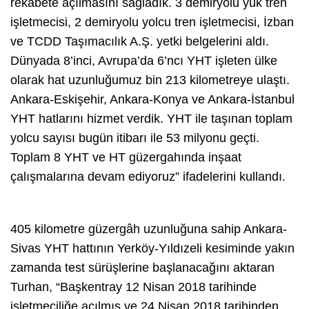
rekabete açılmasını sağladık. 3 demiryolu yük tren
işletmecisi, 2 demiryolu yolcu tren işletmecisi, İzban
ve TCDD Taşımacılık A.Ş. yetki belgelerini aldı.
Dünyada 8’inci, Avrupa’da 6’ncı YHT işleten ülke
olarak hat uzunluğumuz bin 213 kilometreye ulaştı.
Ankara-Eskişehir, Ankara-Konya ve Ankara-İstanbul
YHT hatlarını hizmet verdik. YHT ile taşınan toplam
yolcu sayısı bugün itibarı ile 53 milyonu geçti.
Toplam 8 YHT ve HT güzergahında inşaat
çalışmalarına devam ediyoruz” ifadelerini kullandı.
405 kilometre güzergâh uzunluğuna sahip Ankara-
Sivas YHT hattının Yerköy-Yıldızeli kesiminde yakın
zamanda test sürüşlerine başlanacağını aktaran
Turhan, “Başkentray 12 Nisan 2018 tarihinde
işletmeciliğe açılmış ve 24 Nisan 2018 tarihinden