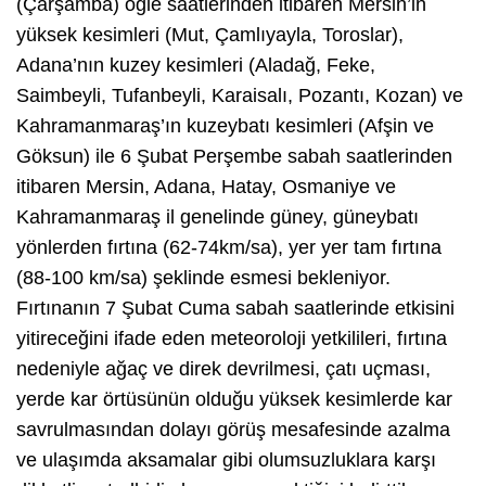
(Çarşamba) öğle saatlerinden itibaren Mersin’in
yüksek kesimleri (Mut, Çamlıyayla, Toroslar),
Adana’nın kuzey kesimleri (Aladağ, Feke,
Saimbeyli, Tufanbeyli, Karaisalı, Pozantı, Kozan) ve
Kahramanmaraş’ın kuzeybatı kesimleri (Afşin ve
Göksun) ile 6 Şubat Perşembe sabah saatlerinden
itibaren Mersin, Adana, Hatay, Osmaniye ve
Kahramanmaraş il genelinde güney, güneybatı
yönlerden fırtına (62-74km/sa), yer yer tam fırtına
(88-100 km/sa) şeklinde esmesi bekleniyor.
Fırtınanın 7 Şubat Cuma sabah saatlerinde etkisini
yitireceğini ifade eden meteoroloji yetkilileri, fırtına
nedeniyle ağaç ve direk devrilmesi, çatı uçması,
yerde kar örtüsünün olduğu yüksek kesimlerde kar
savrulmasından dolayı görüş mesafesinde azalma
ve ulaşımda aksamalar gibi olumsuzluklara karşı