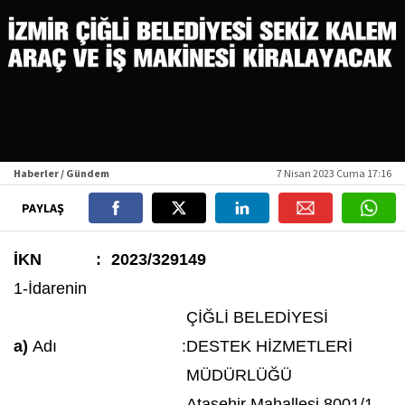
Haberler / Gündem
7 Nisan 2023 Cuma 17:16
PAYLAŞ
İKN
:
2023/329149
1-İdarenin
ÇİĞLİ BELEDİYESİ
a)
Adı
:
DESTEK HİZMETLERİ
MÜDÜRLÜĞÜ
Ataşehir Mahallesi 8001/1