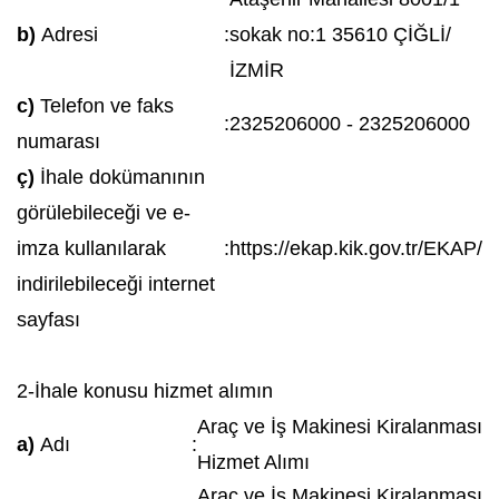
b)
Adresi
:
sokak no:1 35610 ÇİĞLİ/
İZMİR
c)
Telefon ve faks
:
2325206000 - 2325206000
numarası
ç)
İhale dokümanının
görülebileceği ve e-
imza kullanılarak
:
https://ekap.kik.gov.tr/EKAP/
indirilebileceği internet
sayfası
2-İhale konusu hizmet alımın
Araç ve İş Makinesi Kiralanması
a)
Adı
:
Hizmet Alımı
Araç ve İş Makinesi Kiralanması