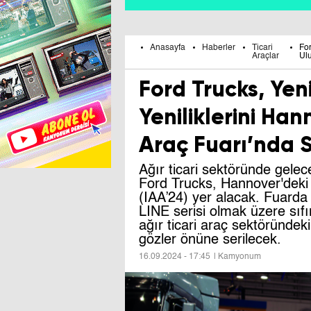
Anasayfa
Haberler
Ticari
For
Araçlar
Ulu
Ford Trucks, Yeni
Yeniliklerini Han
Araç Fuarı’nda 
Ağır ticari sektöründe gelec
Ford Trucks, Hannover'deki 
(IAA’24) yer alacak. Fuarda
LINE serisi olmak üzere sıfı
ağır ticari araç sektöründek
gözler önüne serilecek.
16.09.2024 - 17:45
| Kamyonum