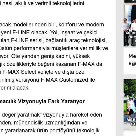
 nesil akıllı ve verimli teknolojilerini
kacak modellerinden biri, konforu ve modern
 yeni F-LINE olacak. Yol, inşaat ve çekici
n F-LINE serisi, bağlantılı araç teknolojisi,
 üstün performansıyla müşterilere verimlilik ve
Me
or. Öte yandan geniş kabini, yüksek
Eğ
jik özellikleriyle beğeni kazanan F-MAX da
Me
isi F-MAX Select ve içte ve dışta özel
Ça
ştirilmiş versiyonu F-MAX Customized ile
Ya
erini alacak.
macılık Vizyonuyla Fark Yaratıyor
e değer yaratmak” vizyonuyla hareket eden
inden, mühendislik uzmanlığından ve
n yararlanarak ürün portföyünü teknolojik