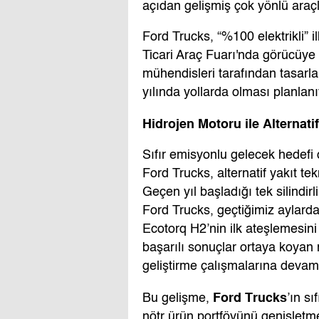
açıdan gelişmiş çok yönlü araçla
Ford Trucks, “%100 elektrikli” 
Ticari Araç Fuarı'nda görücüy
mühendisleri tarafından tasarla
yılında yollarda olması planlanı
Hidrojen Motoru ile Alternati
Sıfır emisyonlu gelecek hedefi
Ford Trucks, alternatif yakıt tekn
Geçen yıl başladığı tek silindir
Ford Trucks, geçtiğimiz aylarda
Ecotorq H2’nin ilk ateşlemesini b
başarılı sonuçlar ortaya koyan
geliştirme çalışmalarına devam
Ford Trucks
Bu gelişme,
’ın s
nötr ürün portföyünü genişletme