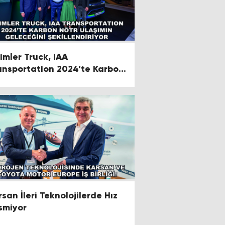
imler Truck, IAA
ansportation 2024’te Karbon
tr Ulaşımın Geleceğini
killendiriyor
rsan İleri Teknolojilerde Hız
smiyor