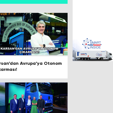
rsan’dan Avrupa’ya Otonom
karması!