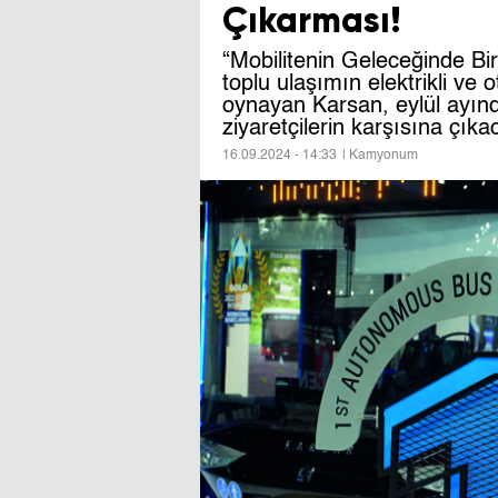
Çıkarması!
“Mobilitenin Geleceğinde B
toplu ulaşımın elektrikli v
oynayan Karsan, eylül ayında 
ziyaretçilerin karşısına çıka
16.09.2024 - 14:33
| Kamyonum