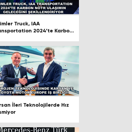
imler Truck, IAA
ansportation 2024’te Karbon
tr Ulaşımın Geleceğini
killendiriyor
rsan İleri Teknolojilerde Hız
smiyor