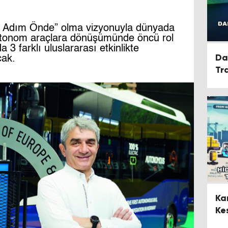
ir Adım Önde” olma vizyonuyla dünyada
e otonom araçlara dönüşümünde öncü rol
3 farklı uluslararası etkinlikte
Da
cak.
Tr
Nö
Şe
Ka
Ke