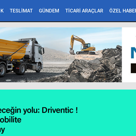
İK
TESLİMAT
GÜNDEM
TİCARİ ARAÇLAR
ÖZEL HABE