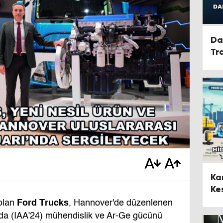
Da
Tr
Nö
Şe
Ka
Ke
Ford Trucks
 olan
, Hannover'de düzenlenen
'nda (IAA’24) mühendislik ve Ar-Ge gücünü