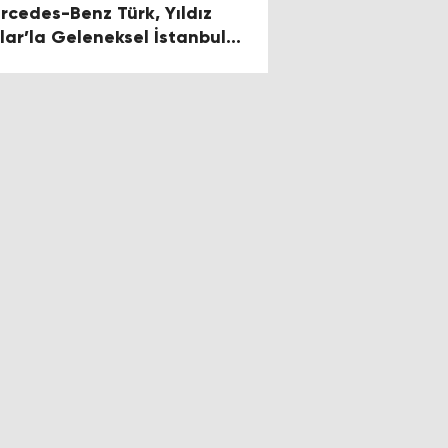
rcedes-Benz Türk, Yıldız
zlar’la Geleneksel İstanbul
yaretinde Bir Araya Geldi