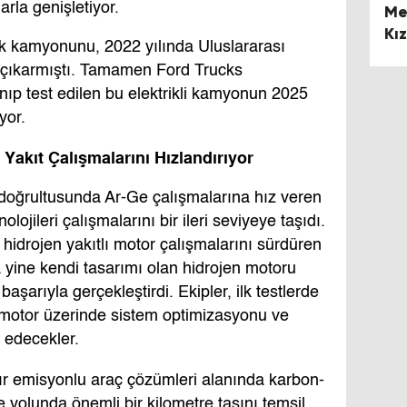
rla genişletiyor.
Me
Kı
ilk kamyonunu, 2022 yılında Uluslararası
Zi
e çıkarmıştı. Tamamen Ford Trucks
nıp test edilen bu elektrikli kamyonun 2025
yor.
f Yakıt Çalışmalarını Hızlandırıyor
 doğrultusunda Ar-Ge çalışmalarına hız veren
olojileri çalışmalarını bir ileri seviyeye taşıdı.
li hidrojen yakıtlı motor çalışmalarını sürdüren
 yine kendi tasarımı olan hidrojen motoru
aşarıyla gerçekleştirdi. Ekipler, ilk testlerde
 motor üzerinde sistem optimizasyonu ve
 edecekler.
ıfır emisyonlu araç çözümleri alanında karbon-
 yolunda önemli bir kilometre taşını temsil