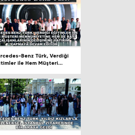
rcedes-Benz Türk, Verdiği
itimler ile Hem Müşteri
mnuniyetine Hem de Bayi
lışanlarının Gelişimine
tırım Yapmaya Devam Ediyor