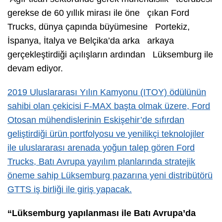
gerekse de 60 yıllık mirası ile öne çıkan Ford
Trucks, dünya çapında büyümesine Portekiz,
İspanya, İtalya ve Belçika’da arka arkaya
gerçekleştirdiği açılışların ardından Lüksemburg ile
devam ediyor.
2019 Uluslararası Yılın Kamyonu (ITOY) ödülünün
sahibi olan çekicisi F-MAX başta olmak üzere, Ford
Otosan mühendislerinin Eskişehir’de sıfırdan
geliştirdiği ürün portfolyosu ve yenilikçi teknolojiler
ile uluslararası arenada yoğun talep gören Ford
Trucks, Batı Avrupa yayılım planlarında stratejik
öneme sahip Lüksemburg pazarına yeni distribütörü
GTTS iş birliği ile giriş yapacak.
“Lüksemburg yapılanması ile Batı Avrupa’da