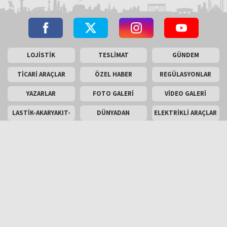
LOJİSTİK
TESLİMAT
GÜNDEM
TİCARİ ARAÇLAR
ÖZEL HABER
REGÜLASYONLAR
YAZARLAR
FOTO GALERİ
VİDEO GALERİ
LASTİK-AKARYAKIT-
DÜNYADAN
ELEKTRİKLİ ARAÇLAR
AKÜ
SON TEKNOLOJİLER
ARAÇ
TEST SÜRÜŞÜ
KOMPONENTLERİ
ENGLİSH
Masaüstü Görünümü
İletişim
Künye
Copyright © 2026 Kamyonum