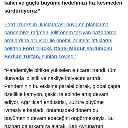
kalıcı ve güçlü büyüme hedefimizi hız kesmeden
sürdürüyoruz”
Ford Trucks’ın uluslararası büyüme planlarına
pandemiye rağmen, kilit önem taşıyan pazarlarda
ardı ardına açılışlar ile önemli adımlar attıklarını
belirten
Ford Trucks Genel Müdür Yardımcısı
Serhan Turfan,
şunları söyledi:
“Pandemiyle birlikte yükselen e-ticaret trendi, tüm
dünyada lojistik ve nakliye ihtiyacını artırdı.
Pandeminin bu etkisine paralel olarak, global çapta
özellikle kamyon, çekici talebinde artış devam
ediyor. Ağır ticari endüstrisi, 2021’e büyüme
ivmesiyle başladı, önümüzdeki dönem bu
büyümenin devam edeceğini öngörmekteyiz. Bu
rüzgarı da arkamıza alarak, Batı Avrupa’nın