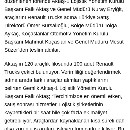
düzenlenen törende Aktaş-1 Lojistik Yönetim Kurulu
Başkanı Faik Aktaş ve Genel Müdürü Nuray Eryiğit,
araçlarını Renault Trucks adına Türkiye Satış
Direktörü Ömer Bursalıoğlu, Bölge Müdürü Tolga
Aykaç, Koçaslanlar Otomotiv Yönetim Kurulu
Başkanı Mahmut Koçaslan ve Genel Müdürü Mesut
Süzer’den teslim aldılar.
Aktaş’ın 120 araçlık filosunda 100 adet Renault
Trucks çekici bulunuyor. Verimliliği değerlendirmek
adına arada farklı araçlar alımları yaptıklarını
belirten Gemlik Aktaş-1 Lojistik Yönetim Kurulu
Başkanı Faik Aktaş; “Tercihimizde en önemli etken,
satış sonrası hizmetler. Lojistik şirketlerinin
kaybettikleri bir saat bile çok fazla ek maliyet
getirebiliyor. Araçlardan kaynaklanan kısa süreli dahi
olsa zorunlu iş araları, işleyen tüm çarkı etkiliyor. Bu