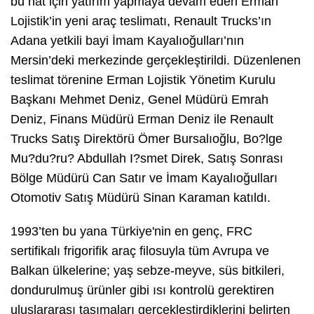
bu hat için yatırım yapmaya devam eden Erman
Lojistik’in yeni araç teslimatı, Renault Trucks’ın
Adana yetkili bayi İmam Kayalıoğulları’nın
Mersin’deki merkezinde gerçekleştirildi. Düzenlenen
teslimat törenine Erman Lojistik Yönetim Kurulu
Başkanı Mehmet Deniz, Genel Müdürü Emrah
Deniz, Finans Müdürü Erman Deniz ile Renault
Trucks Satış Direktörü Ömer Bursalıoğlu, Bo?lge
Mu?du?ru? Abdullah I?smet Direk, Satış Sonrası
Bölge Müdürü Can Satır ve İmam Kayalıoğulları
Otomotiv Satış Müdürü Sinan Karaman katıldı.
1993’ten bu yana Türkiye'nin en genç, FRC
sertifikalı frigorifik araç filosuyla tüm Avrupa ve
Balkan ülkelerine; yaş sebze-meyve, süs bitkileri,
dondurulmuş ürünler gibi ısı kontrolü gerektiren
uluslararası taşımaları gerçekleştirdiklerini belirten