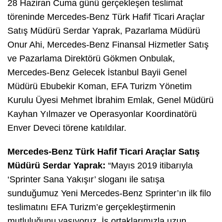
28 Haziran Cuma günü gerçekleşen teslimat
töreninde Mercedes-Benz Türk Hafif Ticari Araçlar
Satış Müdürü Serdar Yaprak, Pazarlama Müdürü
Onur Ahi, Mercedes-Benz Finansal Hizmetler Satış
ve Pazarlama Direktörü Gökmen Onbulak,
Mercedes-Benz Gelecek İstanbul Bayii Genel
Müdürü Ebubekir Koman, EFA Turizm Yönetim
Kurulu Üyesi Mehmet İbrahim Emlak, Genel Müdürü
Kayhan Yılmazer ve Operasyonlar Koordinatörü
Enver Deveci törene katıldılar.
Mercedes-Benz Türk Hafif Ticari Araçlar Satış
Müdürü Serdar Yaprak:
“Mayıs 2019 itibarıyla
‘Sprinter Sana Yakışır’ sloganı ile satışa
sunduğumuz Yeni Mercedes-Benz Sprinter’ın ilk filo
teslimatını EFA Turizm’e gerçekleştirmenin
mutluluğunu yaşıyoruz. İş ortaklarımızla uzun