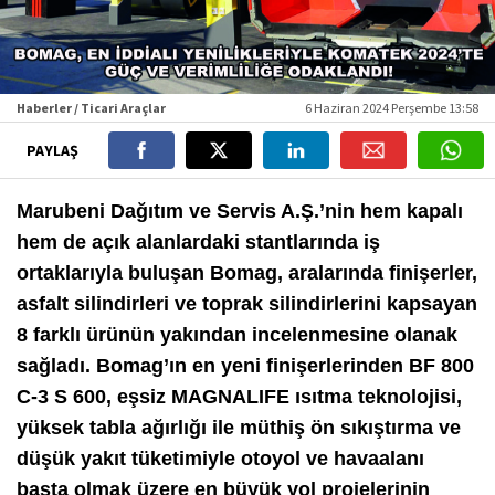
Haberler / Ticari Araçlar
6 Haziran 2024 Perşembe 13:58
PAYLAŞ
Marubeni Dağıtım ve Servis A.Ş.’nin hem kapalı
hem de açık alanlardaki stantlarında iş
ortaklarıyla buluşan Bomag, aralarında finişerler,
asfalt silindirleri ve toprak silindirlerini kapsayan
8 farklı ürünün yakından incelenmesine olanak
sağladı. Bomag’ın en yeni finişerlerinden BF 800
C-3 S 600, eşsiz MAGNALIFE ısıtma teknolojisi,
yüksek tabla ağırlığı ile müthiş ön sıkıştırma ve
düşük yakıt tüketimiyle otoyol ve havaalanı
başta olmak üzere en büyük yol projelerinin