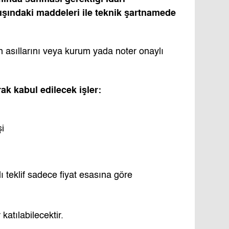
şındaki maddeleri ile teknik şartnamede
ın asıllarını veya kurum yada noter onaylı
rak kabul edilecek işler:
şi
 teklif sadece fiyat esasına göre
 katılabilecektir.