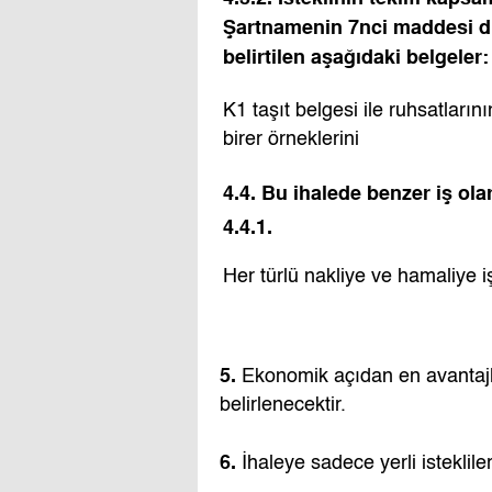
Şartnamenin 7nci maddesi dı
belirtilen aşağıdaki belgeler:
K1 taşıt belgesi ile ruhsatların
birer örneklerini
4.4. Bu ihalede benzer iş ola
4.4.1.
Her türlü nakliye ve hamaliye i
5.
Ekonomik açıdan en avantajlı
belirlenecektir.
6.
İhaleye sadece yerli istekliler