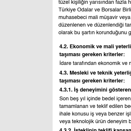
tüzel kişiliğin yarısından fazla
Türkiye Odalar ve Borsalar Birl
muhasebeci mali müşavir veya no
düzenlenen ve düzenlendiği tari
olarak bu şartın korunduğunu gös
4.2. Ekonomik ve mali yeterli
taşıması gereken kriterler:
İdare tarafından ekonomik ve mali
4.3. Mesleki ve teknik yeterli
taşıması gereken kriterler:
4.3.1. İş deneyimini gösteren 
Son beş yıl içinde bedel içere
tamamlanan ve teklif edilen b
ihale konusu iş veya benzer işl
veya teknolojik ürün deneyim b
4.3.2. İsteklinin teklifi kaps