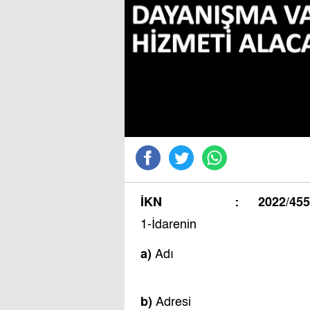
İKN
:
2022/45
1-İdarenin
a)
Adı
b)
Adresi