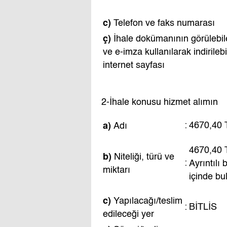
c)
Telefon ve faks numarası
ç)
İhale dokümanının görülebil
ve e-imza kullanılarak indirileb
internet sayfası
2-İhale konusu hizmet alımın
a)
:
4670,40 T
Adı
4670,40 
b)
Niteliği, türü ve
:
Ayrıntılı
miktarı
içinde bu
c)
Yapılacağı/teslim
:
BİTLİS
edileceği yer