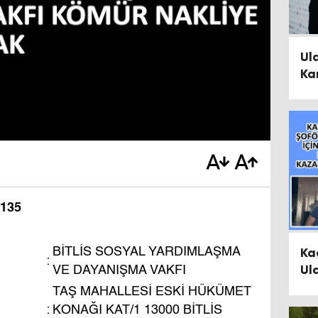
Ul
Ka
Ul
Yö
5135
Ka
BİTLİS SOSYAL YARDIMLAŞMA
:
Ul
VE DAYANIŞMA VAKFI
He
TAŞ MAHALLESİ ESKİ HÜKÜMET
:
KONAĞI KAT/1 13000 BİTLİS