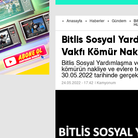
Anasayfa
Haberler
Gündem
Bi
Hi
Bitlis Sosyal Y
Vakfı Kömür Nak
Bitlis Sosyal Yardımlaşma 
kömürün nakliye ve evlere te
30.05.2022 tarihinde gerçekl
24.05.2022 - 17:42
| Kamyonum