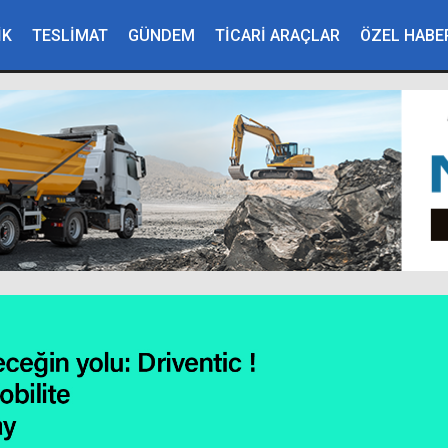
İK
TESLİMAT
GÜNDEM
TİCARİ ARAÇLAR
ÖZEL HABE