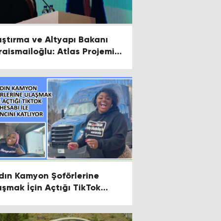
aştırma ve Altyapı Bakanı
raismailoğlu: Atlas Projemiz
aştırma Mevzuatını Bütün
nleriyle Kapsayacak
dın Kamyon Şoförlerine
aşmak İçin Açtığı TikTok
sabı ile Kazancını Katlıyor