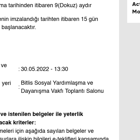
Ac
ma tarihinden itibaren 9(Dokuz) aydır
Mo
Ye
in imzalandığı tarihten itibaren 15 gün
e başlanacaktır.
 ve
:
30.05.2022 - 13:30
Bitlis Sosyal Yardımlaşma ve
 yeri
:
Dayanışma Vakfı Toplantı Salonu
 ve istenilen belgeler ile yeterlik
ak kriterler:
lmeleri için aşağıda sayılan belgeler ve
unsurlara ilişkin bilgileri e-teklifleri kapsamında