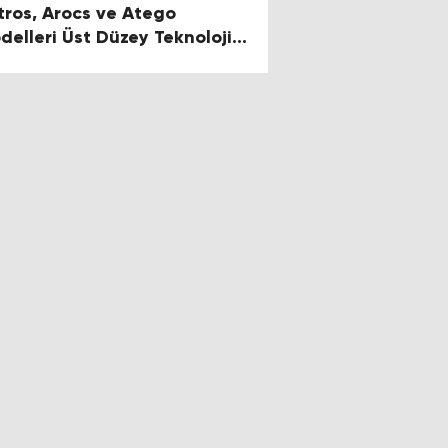
tros, Arocs ve Atego
delleri Üst Düzey Teknolojik
niliklerle Donatıldı