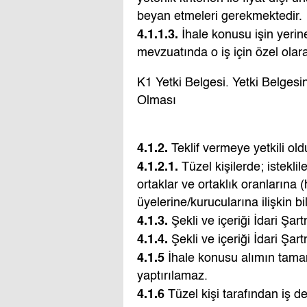
beyan etmeleri gerekmektedir.
4.1.1.3.
İhale konusu işin yerine 
mevzuatında o iş için özel olara
K1 Yetki Belgesi. Yetki Belges
Olması
4.1.2.
Teklif vermeye yetkili old
4.1.2.1.
Tüzel kişilerde; isteklil
ortaklar ve ortaklık oranlarına (
üyelerine/kurucularına ilişkin bi
4.1.3.
Şekli ve içeriği İdari Şar
4.1.4.
Şekli ve içeriği İdari Şar
4.1.5
İhale konusu alımın tamamı
yaptırılamaz.
4.1.6
Tüzel kişi tarafından iş 