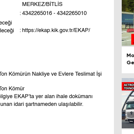
MERKEZ/BİTLİS
:
4342265016 - 4342265010
eceği
:
https://ekap.kik.gov.tr/EKAP/
ileceği
Mo
Ge
on Kömürün Nakliye ve Evlere Teslimat İşi
Ton Kömür
 bilgiye EKAP’ta yer alan ihale dokümanı
lunan idari şartnameden ulaşılabilir.