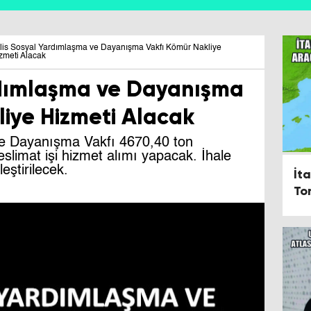
tlis Sosyal Yardımlaşma ve Dayanışma Vakfı Kömür Nakliye
zmeti Alacak
ardımlaşma ve Dayanışma
liye Hizmeti Alacak
ve Dayanışma Vakfı 4670,40 ton
slimat işi hizmet alımı yapacak. İhale
eştirilecek.
İt
To
Ya