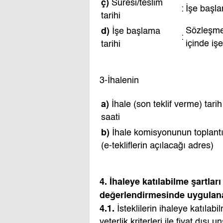
ç)
Süresi/teslim
:
İşe başla
tarihi
d)
Sözleşmen
İşe başlama
:
içinde iş
tarihi
3-İhalenin
a)
İhale (son teklif verme) tarih
saati
b)
İhale komisyonunun toplantı
(e-tekliflerin açılacağı adres)
4. İhaleye katılabilme şartları
değerlendirmesinde uygulanac
4.1.
İsteklilerin ihaleye katılabi
yeterlik kriterleri ile fiyat dışı 