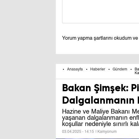
Yorum yapma şartlarını okudum ve
Anasayfa
Haberler
Gündem
Ba
Ka
Bakan Şimşek: P
Dalgalanmanın Et
Hazine ve Maliye Bakanı M
yaşanan dalgalanmanın enfla
koşullar nedeniyle sınırlı ka
03.04.2025 - 14:15
| Kamyonum