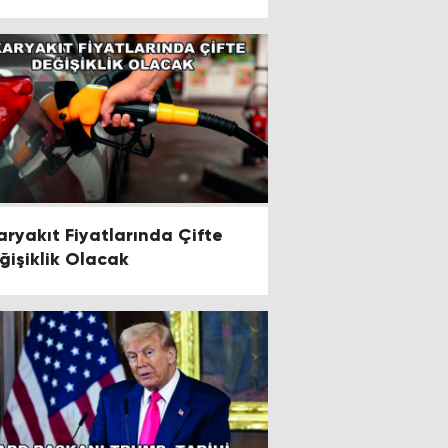
aryakıt Fiyatlarında Çifte
ğişiklik Olacak