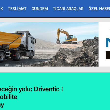
İK
TESLİMAT
GÜNDEM
TİCARİ ARAÇLAR
ÖZEL HABE