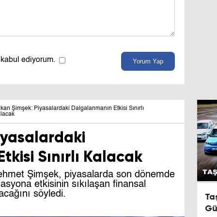
 kabul ediyorum.
Yorum Yap
kan Şimşek: Piyasalardaki Dalgalanmanın Etkisi Sınırlı
lacak
iyasalardaki
kisi Sınırlı Kalacak
ehmet Şimşek, piyasalarda son dönemde
syona etkisinin sıkılaşan finansal
lacağını söyledi.
Ta
Gü