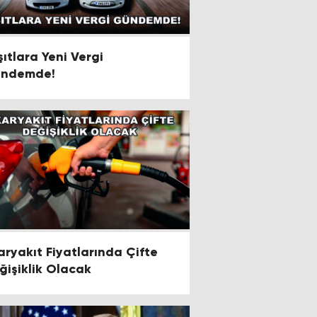
şıtlara Yeni Vergi
ndemde!
aryakıt Fiyatlarında Çifte
ğişiklik Olacak