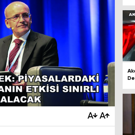
Ak
De