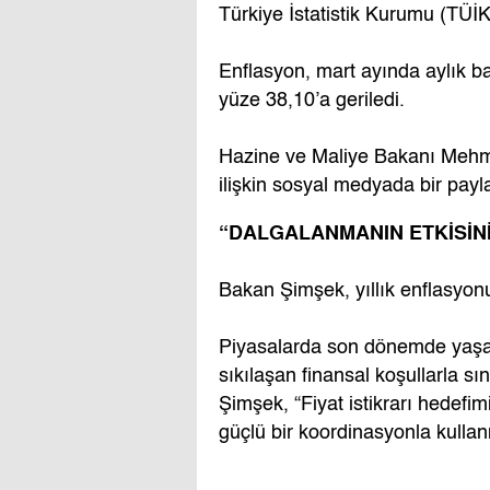
Türkiye İstatistik Kurumu (TÜİK
Enflasyon, mart ayında aylık ba
yüze 38,10’a geriledi.
Hazine ve Maliye Bakanı Mehme
ilişkin sosyal medyada bir payl
“DALGALANMANIN ETKİSİNİ
Bakan Şimşek, yıllık enflasyonu
Piyasalarda son dönemde yaşan
sıkılaşan finansal koşullarla sı
Şimşek, “Fiyat istikrarı hedefim
güçlü bir koordinasyonla kullan