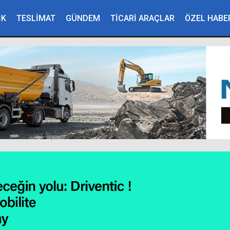
İK
TESLİMAT
GÜNDEM
TİCARİ ARAÇLAR
ÖZEL HABE