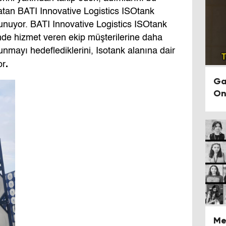
e atan BATI Innovative Logistics ISOtank
unuyor. BATI Innovative Logistics ISOtank
ğinde hizmet veren ekip müşterilerine daha
unmayı hedeflediklerini, Isotank alanına dair
.
or
Ga
Onayıy
Me