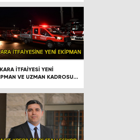
KARA İTFAİYESİ YENİ
İPMAN VE UZMAN KADROSU
E MÜDAHALELERE HAZIR