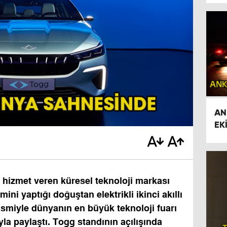
AN
EK
İL
a hizmet veren küresel teknoloji markası
ini yaptığı doğuştan elektrikli ikinci akıllı
ismiyle dünyanın en büyük teknoloji fuarı
la paylaştı
. Togg standının açılışında