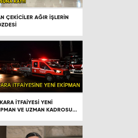
N ÇEKİCİLER AĞIR İŞLERİN
ZDESİ
KARA İTFAİYESİ YENİ
İPMAN VE UZMAN KADROSU
E MÜDAHALELERE HAZIR