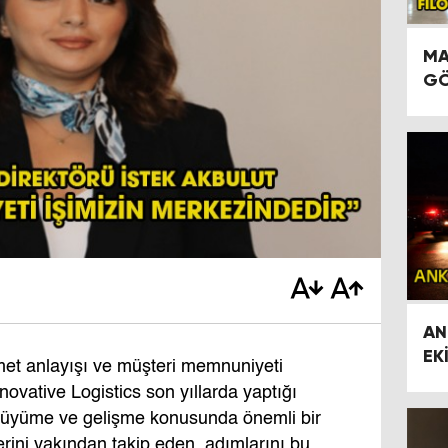
MA
GÖ
AN
EK
izmet anlayışı ve müşteri memnuniyeti
İL
ovative Logistics son yıllarda yaptığı
le büyüme ve gelişme konusunda önemli bir
rini yakından takip eden, adımlarını bu