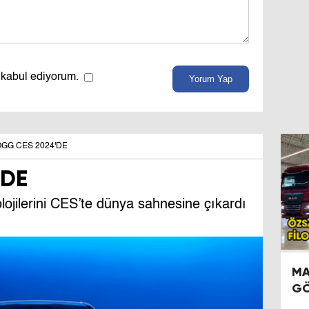
 kabul ediyorum.
Yorum Yap
GG CES 2024'DE
'DE
lojilerini CES’te dünya sahnesine çıkardı
MA
GÖ