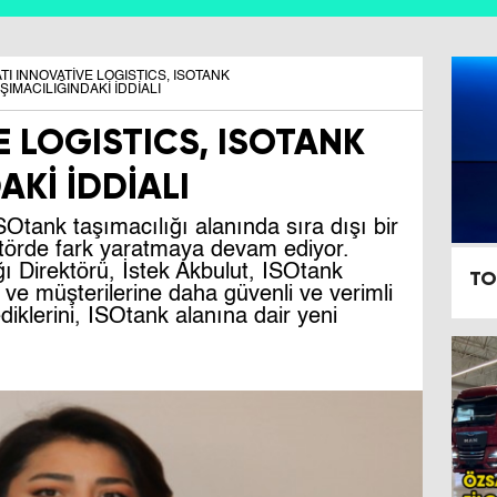
TI INNOVATİVE LOGISTICS, ISOTANK
ŞIMACILIĞINDAKİ İDDİALI
E LOGISTICS, ISOTANK
AKİ İDDİALI
SOtank taşımacılığı alanında sıra dışı bir
törde fark yaratmaya devam ediyor.
ı Direktörü, İstek Akbulut, ISOtank
TO
ve müşterilerine daha güvenli ve verimli
iklerini, ISOtank alanına dair yeni