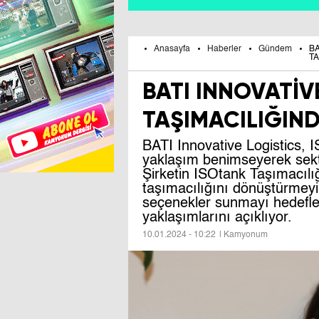
Anasayfa
Haberler
Gündem
BA
TA
BATI INNOVATİV
TAŞIMACILIĞIND
BATI Innovative Logistics, I
yaklaşım benimseyerek sek
Şirketin ISOtank Taşımacılığ
taşımacılığını dönüştürmeyi 
seçenekler sunmayı hedefled
yaklaşımlarını açıklıyor.
10.01.2024 - 10:22
| Kamyonum