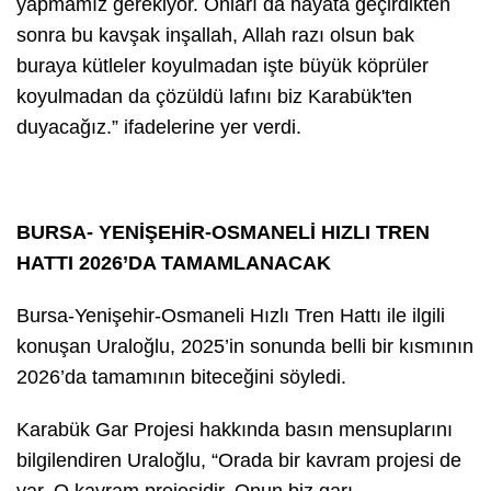
yapmamız gerekiyor. Onları da hayata geçirdikten
sonra bu kavşak inşallah, Allah razı olsun bak
buraya kütleler koyulmadan işte büyük köprüler
koyulmadan da çözüldü lafını biz Karabük'ten
duyacağız.” ifadelerine yer verdi.
BURSA- YENİŞEHİR-OSMANELİ HIZLI TREN
HATTI 2026’DA TAMAMLANACAK
Bursa-Yenişehir-Osmaneli Hızlı Tren Hattı ile ilgili
konuşan Uraloğlu, 2025’in sonunda belli bir kısmının
2026’da tamamının biteceğini söyledi.
Karabük Gar Projesi hakkında basın mensuplarını
bilgilendiren Uraloğlu, “Orada bir kavram projesi de
var. O kavram projesidir. Onun biz garı