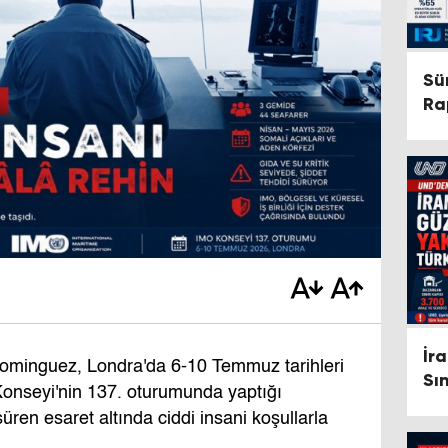
Sü
Ra
İr
ominguez, Londra'da 6-10 Temmuz tarihleri
Sı
Konseyi'nin 137. oturumunda yaptığı
Di
üren esaret altında ciddi insani koşullarla