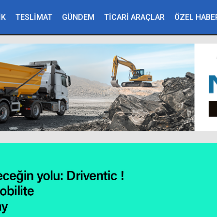
İK
TESLİMAT
GÜNDEM
TİCARİ ARAÇLAR
ÖZEL HABE