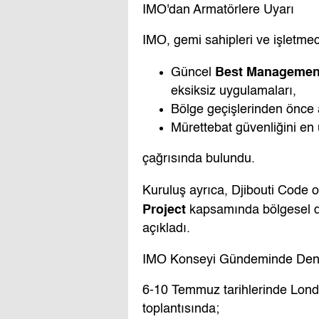
IMO'dan Armatörlere Uyarı
IMO, gemi sahipleri ve işletmec
Best Management
Güncel
eksiksiz uygulamaları,
Bölge geçişlerinden önce ay
Mürettebat güvenliğini en ü
çağrısında bulundu.
Kuruluş ayrıca, Djibouti Cod
Project
kapsamında bölgesel de
açıkladı.
IMO Konseyi Gündeminde Deni
6-10 Temmuz tarihlerinde Londo
toplantısında;