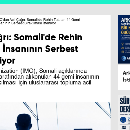
O'dan Acil Çağrı: Somali'de Rehin Tutulan 44 Gemi
sanının Serbest Bırakılması İsteniyor
rı: Somali'de Rehin
 İnsanının Serbest
iyor
nization (IMO), Somali açıklarında
Ar
 tarafından alıkonulan 44 gemi insanının
İs
ılması için uluslararası topluma acil
Öd