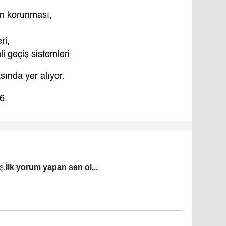
nın korunması,
ri,
i geçiş sistemleri
sında yer alıyor.
6.
ş.
İlk yorum yapan sen ol...