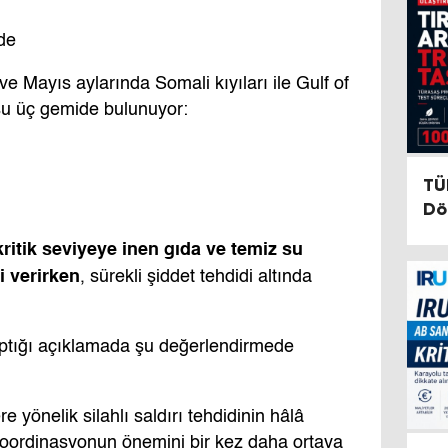
de
ve Mayıs aylarında Somali kıyıları ile Gulf of
şu üç gemide bulunuyor:
TÜ
Dö
De
kritik seviyeye inen gıda ve temiz su
i verirken
, sürekli şiddet tehdidi altında
ptığı açıklamada şu değerlendirmede
e yönelik silahlı saldırı tehdidinin hâlâ
 koordinasyonun önemini bir kez daha ortaya