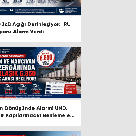
rücü Açığı Derinleşiyor: IRU
poru Alarm Verdi
an Dönüşünde Alarm! UND,
nır Kapılarındaki Beklemelere
kkat Çekti