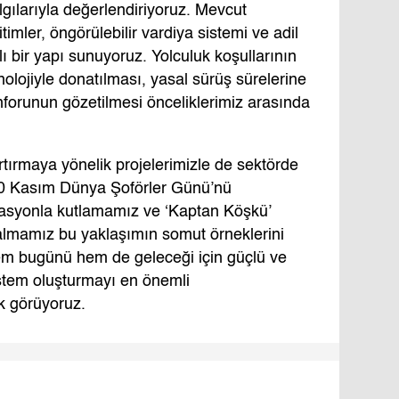
lgılarıyla değerlendiriyoruz. Mevcut
timler, öngörülebilir vardiya sistemi ve adil
lı bir yapı sunuyoruz. Yolculuk koşullarının
knolojiyle donatılması, yasal sürüş sürelerine
onforunun gözetilmesi önceliklerimiz arasında
tırmaya yönelik projelerimizle de sektörde
30 Kasım Dünya Şoförler Günü’nü
zasyonla kutlamamız ve ‘Kaptan Köşkü’
er almamız bu yaklaşımın somut örneklerini
em bugünü hem de geleceği için güçlü ve
istem oluşturmayı en önemli
ak görüyoruz.