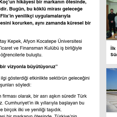
Koç’un hikâyesi bir markanın ötesinde,
idir. Bugün, bu köklü mirası geleceğe
lix’in yenilikçi uygulamalarıyla
übesini korurken, aynı zamanda küresel bir
ay Kepek, Afyon Kocatepe Üniversitesi
İlk
icaret ve Finansman Kulübü iş birliğiyle
Sü
 öğrencilerle buluştu.
el bir vizyonla büyütüyoruz”
ilgi gösterdiği etkinlikte sektörün geleceğini
unları söyledi:
n firması olarak, bir asrı aşkın süredir Türk
iz. Cumhuriyet’in ilk yıllarıyla başlayan bu
birçok ilki ve yeniliği taşıdık.
si bir markanın ötesinde, Türkiye’nin