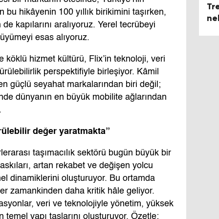
Tr
bu hikâyenin 100 yıllık birikimini taşırken,
ne
e kapılarını aralıyoruz. Yerel tecrübeyi
büyümeyi esas alıyoruz.
öklü hizmet kültürü, Flix’in teknoloji, veri
ülebilirlik perspektifiyle birleşiyor. Kâmil
 en güçlü seyahat markalarından biri değil;
sinde dünyanın en büyük mobilite ağlarından
.
lebilir değer yaratmakta”
lerarası taşımacılık sektörü bugün büyük bir
skıları, artan rekabet ve değişen yolcu
el dinamiklerini oluşturuyor. Bu ortamda
er zamankinden daha kritik hâle geliyor.
rasyonlar, veri ve teknolojiyle yönetim, yüksek
temel yapı taşlarını oluşturuyor. Özetle;