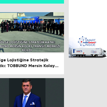
lge Lojistiğine Stratejik
tkı: TOBBUND Mersin Kolay
ansit Merkezi Açıldı