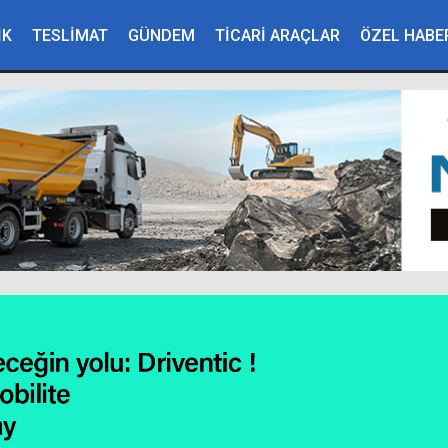
İK
TESLİMAT
GÜNDEM
TİCARİ ARAÇLAR
ÖZEL HABE