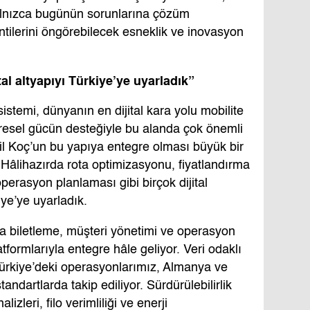
yalnızca bugünün sorunlarına çözüm
ntilerini öngörebilecek esneklik ve inovasyon
ital altyapıyı Türkiye’ye uyarladık”
sistemi, dünyanın en dijital kara yolu mobilite
küresel gücün desteğiyle bu alanda çok önemli
mil Koç’un bu yapıya entegre olması büyük bir
Hâlihazırda rota optimizasyonu, fiyatlandırma
operasyon planlaması gibi birçok dijital
iye’ye uyarladık.
ıyla biletleme, müşteri yönetimi ve operasyon
atformlarıyla entegre hâle geliyor. Veri odaklı
ürkiye’deki operasyonlarımız, Almanya ve
ndartlarda takip ediliyor. Sürdürülebilirlik
zleri, filo verimliliği ve enerji