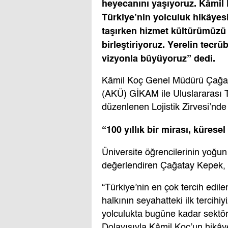
heyecanını yaşıyoruz. Kâmil 
Türkiye’nin yolculuk hikâyes
taşırken hizmet kültürümüzü F
birleştiriyoruz. Yerelin tecr
vizyonla büyüyoruz” dedi.
Kâmil Koç Genel Müdürü Çağat
(AKÜ) GİKAM ile Uluslararası T
düzenlenen Lojistik Zirvesi’nde
“100 yıllık bir mirası, küres
Üniversite öğrencilerinin yoğun 
değerlendiren Çağatay Kepek, ş
“Türkiye’nin en çok tercih edile
halkının seyahatteki ilk tercihiy
yolculukta bugüne kadar sektöre 
Dolayısıyla Kâmil Koç’un hikâye