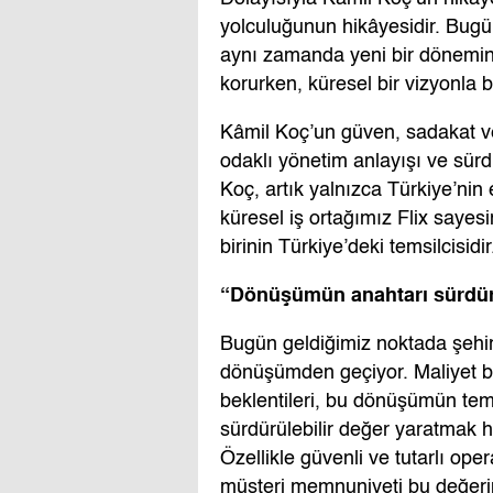
yolculuğunun hikâyesidir. Bugün 
aynı zamanda yeni bir dönemin d
korurken, küresel bir vizyonla 
Kâmil Koç’un güven, sadakat ve k
odaklı yönetim anlayışı ve sürdür
Koç, artık yalnızca Türkiye’nin
küresel iş ortağımız Flix saye
birinin Türkiye’deki temsilcisidir
“Dönüşümün anahtarı sürdürü
Bugün geldiğimiz noktada şehir
dönüşümden geçiyor. Maliyet ba
beklentileri, bu dönüşümün tem
sürdürülebilir değer yaratmak h
Özellikle güvenli ve tutarlı ope
müşteri memnuniyeti bu değerin 