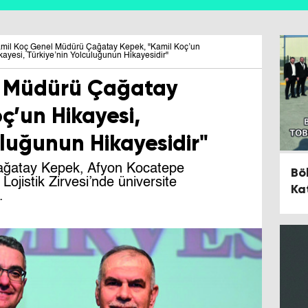
mil Koç Genel Müdürü Çağatay Kepek, "Kamil Koç’un
kayesi, Türkiye’nin Yolculuğunun Hikayesidir"
l Müdürü Çağatay
ç’un Hikayesi,
uluğunun Hikayesidir"
ağatay Kepek, Afyon Kocatepe
Bö
Lojistik Zirvesi’nde üniversite
Ka
.
Tr