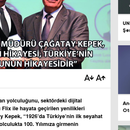
UN
Şe
Se
n yolculuğunu, sektördeki dijital
An
lix ile hayata geçirilen yenilikleri
Ot
y Kepek, “1926’da Türkiye’nin ilk seyahat
yolculukta 100. Yılımıza girmenin