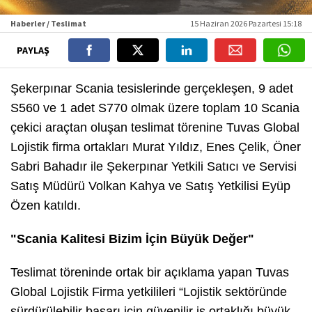
Haberler / Teslimat
15 Haziran 2026 Pazartesi 15:18
PAYLAŞ
Şekerpınar Scania tesislerinde gerçekleşen, 9 adet
S560 ve 1 adet S770 olmak üzere toplam 10 Scania
çekici araçtan oluşan teslimat törenine Tuvas Global
Lojistik firma ortakları Murat Yıldız, Enes Çelik, Öner
Sabri Bahadır ile Şekerpınar Yetkili Satıcı ve Servisi
Satış Müdürü Volkan Kahya ve Satış Yetkilisi Eyüp
Özen katıldı.
"Scania Kalitesi Bizim İçin Büyük Değer"
Teslimat töreninde ortak bir açıklama yapan Tuvas
Global Lojistik Firma yetkilileri “Lojistik sektöründe
sürdürülebilir başarı için güvenilir iş ortaklığı büyük