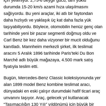
için yeterliydi. 2,75-6 beygir gücü, tam yüklü
durumda 15-20 km/s azami hıza ulaşılmasını
sağlıyordu. Bu yeni araçlar, iki atlı bir faytondan
daha hızlıydı ve yaklaşık üç kat daha fazla yük
taşıyabiliyordu. Böylece, otomobilin henüz genç olan
tarihinde yeni bir pazar segmenti doğmuş oldu ve
Carl Benz bir kez daha vizyoner bir mucit olduğunu
kanıtladı. Mannheim merkezli şirket, ilk teslimat
aracını 5 Aralık 1896 tarihinde Paris’teki Du Bon
Marché adlı büyük mağazaya, 4.500 mark satış
fiyatıyla teslim etti.
Bugün, Mercedes-Benz Classic koleksiyonunda yer
alan 1899 model Benz kombine teslimat aracı,
dünyadaki en eski çalışır durumdaki hafif ticari araç
unvanını taşıyor. Araç, gelecek yıl kutlanacak
“Taşımacılığın 130 Yılı” yıldönümü için büyük bir