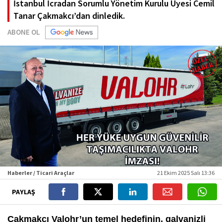
İstanbul İcradan Sorumlu Yönetim Kurulu Üyesi Cemil
Tanar Çakmakcı’dan dinledik.
ABONE OL
Haberler / Ticari Araçlar
21 Ekim 2025 Salı 13:36
PAYLAŞ
Çakmakcı
Valohr’un temel hedefinin, galvanizli