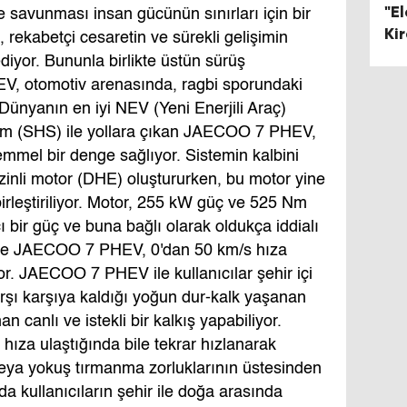
"El
e savunması insan gücünün sınırları için bir
Ki
 rekabetçi cesaretin ve sürekli gelişimin
Art
iyor. Bununla birlikte üstün sürüş
, otomotiv arenasında, ragbi sporundaki
Dünyanın en iyi NEV (Yeni Enerjili Araç)
em (SHS) ile yollara çıkan JAECOO 7 PHEV,
emmel bir denge sağlıyor. Sistemin kalbini
zinli motor (DHE) oluştururken, bu motor yine
irleştiriliyor. Motor, 255 kW güç ve 525 Nm
ı bir güç ve buna bağlı olarak oldukça iddialı
ece JAECOO 7 PHEV, 0'dan 50 km/s hıza
r. JAECOO 7 PHEV ile kullanıcılar şehir içi
arşı karşıya kaldığı yoğun dur-kalk yaşanan
n canlı ve istekli bir kalkış yapabiliyor.
 hıza ulaştığında bile tekrar hızlanarak
veya yokuş tırmanma zorluklarının üstesinden
a kullanıcıların şehir ile doğa arasında