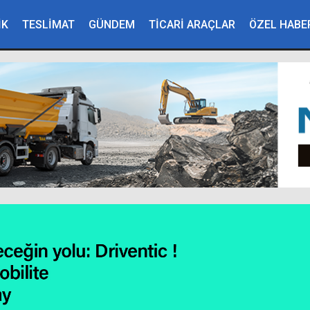
İK
TESLİMAT
GÜNDEM
TİCARİ ARAÇLAR
ÖZEL HABE