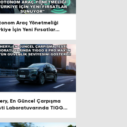
tonom Araç Yönetmeliği
kiye İçin Yeni Fırsatlar
nuyor"
ery, En Güncel Çarpışma
sti Laboratuvarında TIGGO
Pro Max’in Üstün Güvenlik
viyesini Gösterdi!