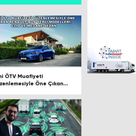
ni ÖTV Muafiyeti
zenlemesiyle Öne Çıkan
nault’nun Yerli Modelleri:
io ve Megane Sedan