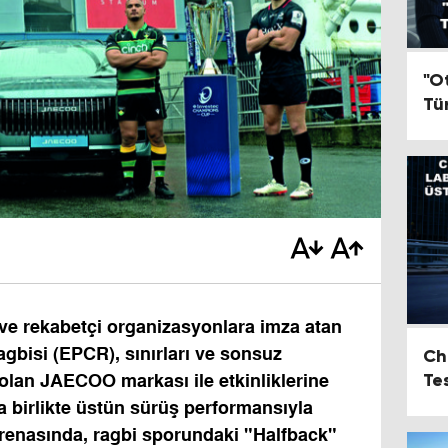
"O
Tür
Su
 ve rekabetçi organizasyonlara imza atan
bisi (EPCR), sınırları ve sonsuz
Ch
Te
 olan JAECOO markası ile etkinliklerine
8 
a birlikte üstün sürüş performansıyla
Se
enasında, ragbi sporundaki "Halfback"