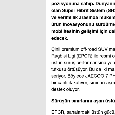
pozisyonuna sahip. Dünyanın
olan Süper Hibrit Sistem (S
ve verimlilik arasında müke
ürün inovasyonunu sürdürmey
mobilitesinin gelişimi için 
edecek.
Çinli premium off-road SUV m
Ragbisi Ligi (EPCR) ile resmi o
üstün sürüş performansına yöne
tutkusu örtüşüyor. Bu da iki m
seriyor. Böylece JAECOO 7 PHE
bir canlılık katıyor, sınırları a
destek oluyor.
Sürüşün sınırlarını aşan üst
EPCR, sahalardaki üstün gücü, h