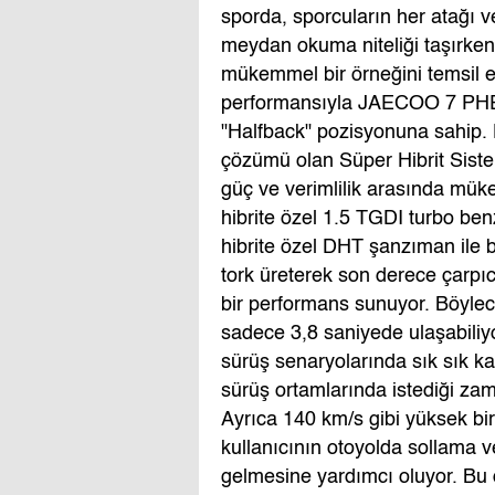
sporda, sporcuların her atağı v
meydan okuma niteliği taşırken,
mükemmel bir örneğini temsil ed
performansıyla JAECOO 7 PHEV
"Halfback" pozisyonuna sahip. 
çözümü olan Süper Hibrit Sist
güç ve verimlilik arasında mük
hibrite özel 1.5 TGDI turbo ben
hibrite özel DHT şanzıman ile b
tork üreterek son derece çarpıc
bir performans sunuyor. Böyl
sadece 3,8 saniyede ulaşabiliyo
sürüş senaryolarında sık sık k
sürüş ortamlarında istediği zama
Ayrıca 140 km/s gibi yüksek bir
kullanıcının otoyolda sollama 
gelmesine yardımcı oluyor. Bu d