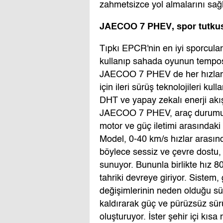
zahmetsizce yol almalarını sağl
JAECOO 7 PHEV, spor tutkus
Tıpkı EPCR'nin en iyi sporcuları
kullanıp sahada oyunun temposu
JAECOO 7 PHEV de her hızlanma
için ileri sürüş teknolojileri ku
DHT ve yapay zekalı enerji akış
JAECOO 7 PHEV, araç durumu, y
motor ve güç iletimi arasındaki
Model, 0-40 km/s hızlar arasınd
böylece sessiz ve çevre dostu,
sunuyor. Bununla birlikte hız 8
tahriki devreye giriyor. Sistem
değişimlerinin neden olduğu sü
kaldırarak güç ve pürüzsüz sü
oluşturuyor. İster şehir içi kıs