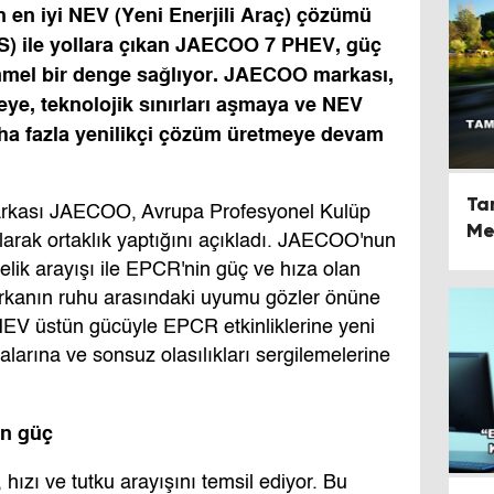
 en iyi NEV (Yeni Enerjili Araç) çözümü
HS) ile yollara çıkan JAECOO 7 PHEV, güç
mmel bir denge sağlıyor. JAECOO markası,
e, teknolojik sınırları aşmaya ve NEV
daha fazla yenilikçi çözüm üretmeye devam
Ta
arkası JAECOO, Avrupa Profesyonel Kulüp
Me
larak ortaklık yaptığını açıkladı. JAECOO'nun
Se
lik arayışı ile EPCR'nin güç ve hıza olan
Ge
arkanın ruhu arasındaki uyumu gözler önüne
V üstün gücüyle EPCR etkinliklerine yeni
şmalarına ve sonsuz olasılıkları sergilemelerine
ün güç
ızı ve tutku arayışını temsil ediyor. Bu