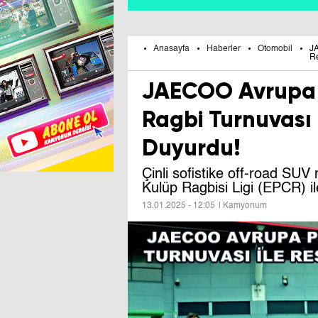
Anasayfa
Haberler
Otomobil
JA
Re
JAECOO Avrupa 
Ragbi Turnuvası 
Duyurdu!
Çinli sofistike off-road S
Kulüp Ragbisi Ligi (EPCR) il
13.01.2025 - 12:05
| Kamyonum