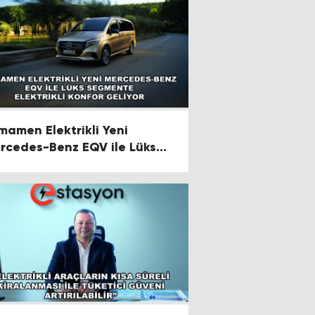
mamen Elektrikli Yeni
rcedes-Benz EQV ile Lüks
gmente Elektrikli Konfor
liyor