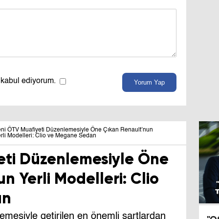
 kabul ediyorum.
Yorum Yap
ni ÖTV Muafiyeti Düzenlemesiyle Öne Çıkan Renault’nun
rli Modelleri: Clio ve Megane Sedan
eti Düzenlemesiyle Öne
n Yerli Modelleri: Clio
an
emesiyle getirilen en önemli şartlardan
"O