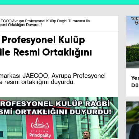
ECOO Avrupa Profesyonel Kulüp Ragbi Turnuvası ile
smi Ortaklığını Duyurdu!
Profesyonel Kulüp
ile Resmi Ortaklığını
UV markası JAECOO, Avrupa Profesyonel
Ye
e resmi ortaklığını duyurdu.
Dü
Re
Cl