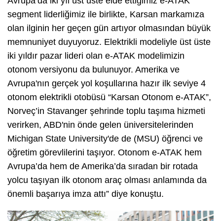
Avrupa’da iki yıl üst üste elde ettiğimiz e-ATAK
segment liderliğimiz ile birlikte, Karsan markamıza
olan ilginin her geçen gün artıyor olmasından büyük
memnuniyet duyuyoruz. Elektrikli modeliyle üst üste
iki yıldır pazar lideri olan e-ATAK modelimizin
otonom versiyonu da bulunuyor. Amerika ve
Avrupa'nın gerçek yol koşullarına hazır ilk seviye 4
otonom elektrikli otobüsü “Karsan Otonom e-ATAK”,
Norveç’in Stavanger şehrinde toplu taşıma hizmeti
verirken, ABD'nin önde gelen üniversitelerinden
Michigan State University'de de (MSU) öğrenci ve
öğretim görevlilerini taşıyor. Otonom e-ATAK hem
Avrupa’da hem de Amerika’da sıradan bir rotada
yolcu taşıyan ilk otonom araç olması anlamında da
önemli başarıya imza attı” diye konuştu.