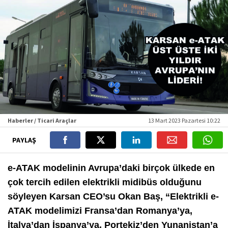
Haberler / Ticari Araçlar
13 Mart 2023 Pazartesi 10:22
PAYLAŞ
e-ATAK modelinin Avrupa’daki birçok ülkede en
çok tercih edilen elektrikli midibüs olduğunu
söyleyen Karsan CEO’su Okan Baş, “Elektrikli e-
ATAK modelimizi Fransa’dan Romanya’ya,
İtalya’dan İspanya’ya, Portekiz’den Yunanistan’a