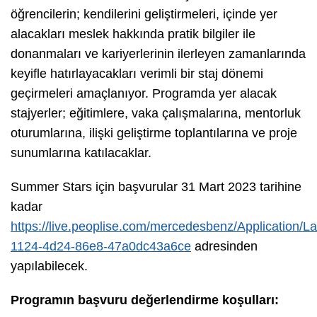
öğrencilerin; kendilerini geliştirmeleri, içinde yer
alacakları meslek hakkında pratik bilgiler ile
donanmaları ve kariyerlerinin ilerleyen zamanlarında
keyifle hatırlayacakları verimli bir staj dönemi
geçirmeleri amaçlanıyor. Programda yer alacak
stajyerler; eğitimlere, vaka çalışmalarına, mentorluk
oturumlarına, ilişki geliştirme toplantılarına ve proje
sunumlarına katılacaklar.
Summer Stars için başvurular 31 Mart 2023 tarihine
kadar
https://live.peoplise.com/mercedesbenz/Application/L
1124-4d24-86e8-47a0dc43a6ce
adresinden
yapılabilecek.
Programın ba
ş
vuru de
ğ
erlendirme ko
ş
ullar
ı
: