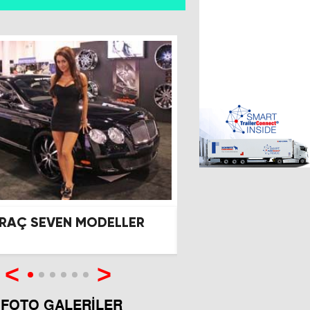
SİYAH ARAÇ SEVEN MODELLER
Modifiye araçlar b
göz alıcı
<
>
 FOTO GALERİLER