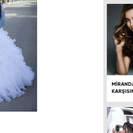
MİRANDA
KARŞISI
ÖNÜNE S