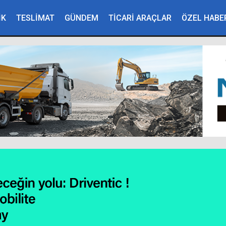
İK
TESLİMAT
GÜNDEM
TİCARİ ARAÇLAR
ÖZEL HABE