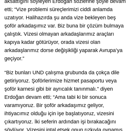
aksattığını söyleyen Erdoğan sözlerine şöyle devam
etti; “Vize problemi süreçlerimizi ciddi anlamda
uzatıyor. Halihazırda şu anda vize bekleyen beş
şoför arkadaşımız var. Biz buna bir çözüm bulmaya
çalıştık. Vizesi olmayan arkadaşlarımız araçları
kapıya kadar götürüyor, orada vizesi olan
arkadaşlarımız dorse değişikliği yaparak Avrupa’ya
geçiyor.”
“Biz bunları UND çalışma grubunda da çokça dile
getiriyoruz. Şoförlerimize hizmet pasaportu veya
şoför karnesi gibi bir ayrıcalık tanınmalı.” diyen
Erdoğan devam etti; “Ama tabi ki bir sonuca
varamıyoruz. Bir şoför arkadaşımız geliyor,
ihtiyacımız olduğu için işe başlatıyoruz, vizesini
çıkartıyoruz. İki seferin ardından işi bırakacağını
söylüyor. Vizesini iptal etsek onun rızkıyla oynamış